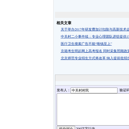
相关文章
关于举办2017年研发费加计扣除与高新技术
中关村二小事件续：专业心理团队进驻提供1
医疗卫生搜索广告不能“唯钱至上”
京籍考生明起网上高考报名 同时采集照顾政
北京师范专业招生方式将改革 纳入提前批招
发布人：
验证
200汉字以内