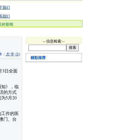
于我们
系我们
关村新闻
-- 信息检索 --
体：
大
中
小
]
精彩推荐
月3日全面
通知》，临
话的方式
为5月20
构工作的医
澳门、台