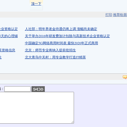
顶一下
打印
推荐给朋
企业资格认定
人社部：明年养老金待遇仍将上调 涨幅尚未确定
5天的心理辅
关于举办2016年研发费加计扣除与高新技术企业资格认定
中国确定5G网络商用时间表 最快2020年正式商用
策资格信息
北京：师范专业将纳入提前批招生
生
北大青鸟中关村：用专业教学打造IT精英
码：