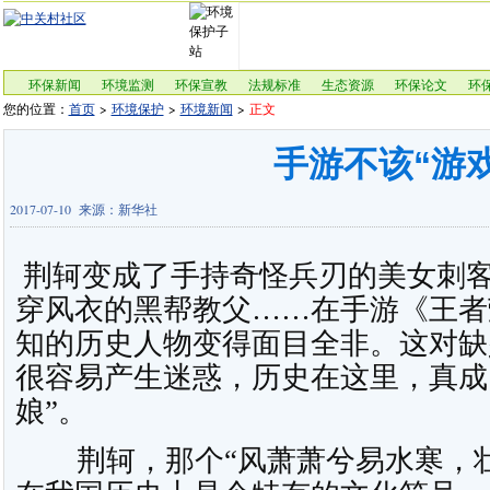
环保新闻
环境监测
环保宣教
法规标准
生态资源
环保论文
环
您的位置：
首页
>
环境保护
>
环境新闻
>
正文
手游不该“游
2017-07-10 来源：新华社
荆轲变成了手持奇怪兵刃的美女刺
穿风衣的黑帮教父……在手游《王者
知的历史人物变得面目全非。这对缺
很容易产生迷惑，历史在这里，真成
娘”。
荆轲，那个“风萧萧兮易水寒，壮