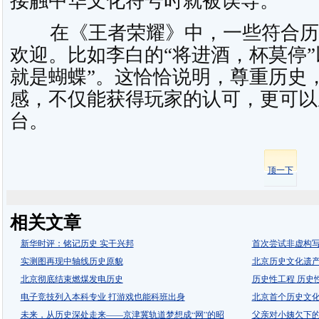
接触中华文化符号时就被误导。
在《王者荣耀》中，一些符合历
欢迎。比如李白的“将进酒，杯莫停”
就是蝴蝶”。这恰恰说明，尊重历史
感，不仅能获得玩家的认可，更可以
台。
顶一下
相关文章
新华时评：铭记历史 实干兴邦
首次尝试非虚构
实测图再现中轴线历史原貌
北京历史文化遗
北京彻底结束燃煤发电历史
历史性工程 历史
电子竞技列入本科专业 打游戏也能科班出身
北京首个历史文
未来，从历史深处走来——京津冀轨道梦想成“网”的昭
父亲对小姨欠下