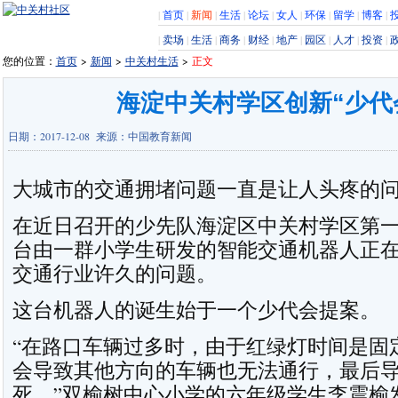
|
首页
|
新闻
|
生活
|
论坛
|
女人
|
环保
|
留学
|
博客
|
|
卖场
|
生活
|
商务
|
财经
|
地产
|
园区
|
人才
|
投资
|
您的位置：
首页
>
新闻
>
中关村生活
>
正文
海淀中关村学区创新“少代
日期：2017-12-08 来源：中国教育新闻
大城市的交通拥堵问题一直是让人头疼的
在近日召开的少先队海淀区中关村学区第
台由一群小学生研发的智能交通机器人正
交通行业许久的问题。
这台机器人的诞生始于一个少代会提案。
“在路口车辆过多时，由于红绿灯时间是固
会导致其他方向的车辆也无法通行，最后
死。”双榆树中心小学的六年级学生李震榆