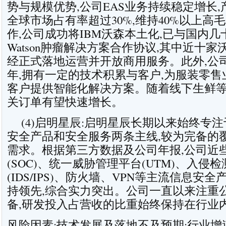
势与规模优势,公司EAS业务持续稳定增长,
全球市场占有率超过30%,维持40%以上高
作,公司成功将IBM沃森本土化,已与国内
Watson肿瘤解决方案合作协议,其中近十
经正式落地运营并开放商用服务。此外,公司
年,拥有一定的技术积累与客户,为服装零
客户提供智能化解决方案。随着线下生鲜等
关订单有望快速增长。
(4)
启明星辰
:启明星辰长期以来始终专注
安全产品和安全服务两条主线,较为完备的
需求。根据第三方数据及公司年报,公司近
(SOC)、统一威胁管理平台(UTM)、入侵检
(IDS/IPS)、防火墙、VPN等主流信息安
持领先,综合实力突出。公司一直以来注重
备,研发投入占营收的比重始终保持在行业
风险因素:技术发展及落地不及预期;行业增