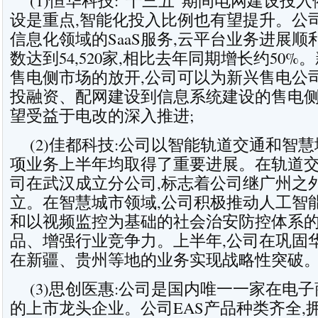
(1)
恒华科技
:“十三五”期间电网建设投入
设是重点,智能化投入比例也有望提升。公
信息化领域的SaaS服务,云平台业务进展顺利
数达到54,520家,相比去年同期增长约50
售电侧市场的放开,公司可以为新兴售电公
投融资、配网建设到信息系统建设的售电侧
望受益于电改的深入推进;
(2)
佳都科技
:公司以智能轨道交通和智慧
项业务上半年均取得了重要进展。在轨道交通领
司在武汉成立分公司,标志着公司继广州之
立。在智慧城市领域,公司积极推动人工智
和以视频监控为基础的社会治安防控体系的
品、增强行业竞争力。上半年,公司在巩固
在新疆、贵州等地的业务实现战略性突破
(3)
思创医惠
:公司是国内唯一一家在电子商
的上市龙头企业。公司EAS产品种类齐全,