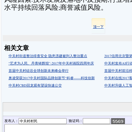
水平持续回落风险;商誉减值风险。
顶一下
相关文章
中关村街道整治排查安全 隐患违建被列入整治重点
2017信用北京
“艺术为人民、丹青铸辉煌”-2017年中关村画院四周年庆
中关村发布AI行
首届中关村硅谷全球创新未来峰会举行
首届中关村前沿
奥凌荣获2017中关村国际品牌创新节“科睿——科技创新
中关村在线201
中关村CBD回龙观有望设快速公交
中关村升级人工
发布人：
验证码：