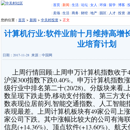
|
首页
|
新闻
|
生活
|
论坛
|
女人
|
环保
|
留学
|
博客
|
|
卖场
|
生活
|
商务
|
财经
|
地产
|
园区
|
人才
|
投资
|
您的位置：
首页
>
新闻
>
中关村投资
>
正文
计算机行业:软件业前十月维持高增长
业培育计划
日期：2017-11-28 来源：中国网
上周行情回顾:上周申万计算机指数收于4330.
沪深300
指数下跌0.40%。申万计算机指数
级行业中排名第二十(20/28)。分版块来看
数呈现下跌走势,移动支付指数、第三方支
数表现位居前列,智能交通指数、人工智能
表现最差。上周计算机板块有49家公司上涨,1
家公司下跌。其中涨幅比较大的公司有
海
信息
(+14.36%)、顶点软件(+13.60%)、
航天