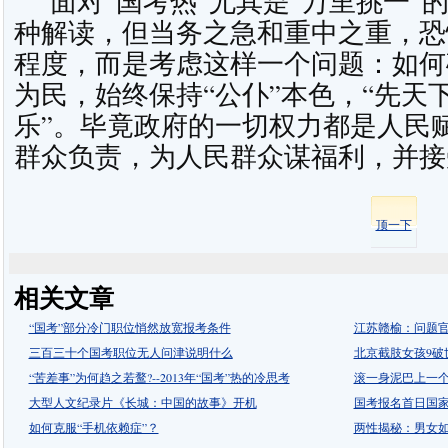
面对“国考热”尤其是“万里挑一”
种解读，但当务之急和重中之重，恐
程度，而是考虑这样一个问题：如何
为民，始终保持“公仆”本色，“先天
乐”。毕竟政府的一切权力都是人民
群众负责，为人民群众谋福利，并接
顶一下
相关文章
“国考”部分冷门职位悄然放宽报考条件
江苏赣榆：问题官
三百三十个国考职位无人问津说明什么
北京截肢女孩9破
“苦差事”为何趋之若鹜?--2013年“国考”热的冷思考
滚一身泥巴上一
大型人文纪录片《长城：中国的故事》开机
国考报名首日国
如何克服“手机依赖症”？
两性揭秘：男女如