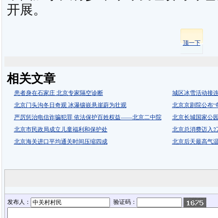
开展。
顶一下
相关文章
患者身在石家庄 北京专家隔空诊断
城区冰雪活动接
北京门头沟冬日奇观 冰瀑镶嵌悬崖蔚为壮观
北京京剧院公布“
严厉惩治电信诈骗犯罪 依法保护百姓权益——北京二中院
北京长城国家公
北京市民政局成立儿童福利和保护处
北京总消费迈入2
北京海关进口平均通关时间压缩四成
北京后天最高气温
发布人：
验证码：