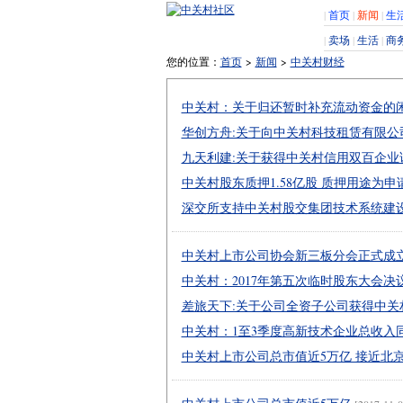
|
首页
|
新闻
|
生
|
卖场
|
生活
|
商
您的位置：
首页
>
新闻
>
中关村财经
中关村：关于归还暂时补充流动资金的
华创方舟:关于向中关村科技租赁有限
九天利建:关于获得中关村信用双百企业
中关村股东质押1.58亿股 质押用途为
深交所支持中关村股交集团技术系统建
中关村上市公司协会新三板分会正式成
中关村：2017年第五次临时股东大会决
差旅天下:关于公司全资子公司获得中关
中关村：1至3季度高新技术企业总收入同
中关村上市公司总市值近5万亿 接近北京