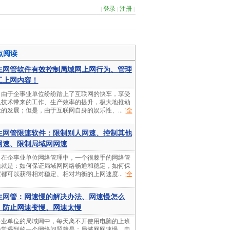
|
登录
|
注册
|
点阅读
生网管软件有效控制局域网上网行为、管理
工上网内容！
，由于企事业单位纷纷踏上了互联网的快车，享受
息技术带来的工作、生产效率的提升，极大地推动
的发展；但是，由于互联网自身的娱乐性、...
[全
生网管限速软件：限制别人网速、控制其他
网速、限制局域网网速
，在企事业单位网络管理中，一个很棘手的网络管
题就是：如何保证局域网网络畅通和稳定，如何保
都可以获得相对稳定、相对均衡的上网速度...
[全
生网管：网速慢的解决办法、网速慢怎么
、防止网速变慢、网速太慢
事业单位的局域网中，每天离不开使用电脑的上班
经常遇到的一个网络问题就是：局域网网速慢、电