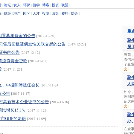
活
|
论坛
|
女人
|
环保
|
留学
|
博客
|
投资
|
联盟
|
务
|
财经
|
地产
|
园区
|
人才
|
投资
|
政策
|
资料
|
协会
|
重
闲置募集资金的公告
[2017-12-30]
聚
公司售后回租暨偶发性关联交易的公告
[2017-12-23]
员
证书的公告
[2017-12-12]
当前
着信
申请流贷资金贷款
[2017-12-01]
了企业
设
文]
[2017-11-25]
聚
人
立，中搜陈沛担任会长
[2017-11-24]
如今
议公告
[2017-11-17]
理问
村高新技术企业证书的公告
证大家
[2017-11-16]
文]
比增长15.1%
[2017-11-12]
聚
市GDP的两倍
[2017-11-09]
办
在企
族们