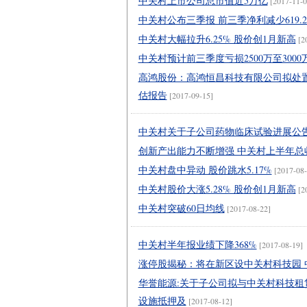
中关村上市公司总市值近5万亿
[2017-11-0
中关村公布三季报 前三季净利减少619.2
中关村大幅拉升6.25% 股价创1月新高
[2
中关村预计前三季度亏损2500万至3000
高鸿股份：高鸿恒昌科技有限公司拟处置
估报告
[2017-09-15]
中关村关于子公司药物临床试验进展公
创新产出能力不断增强 中关村上半年总收
中关村盘中异动 股价跳水5.17%
[2017-08-
中关村股价大涨5.28% 股价创1月新高
[2
中关村突破60日均线
[2017-08-22]
中关村半年报业绩下降368%
[2017-08-19]
涨停股揭秘：将在新区设中关村科技园 
华誉能源:关于子公司拟与中关村科技
设施抵押及
[2017-08-12]