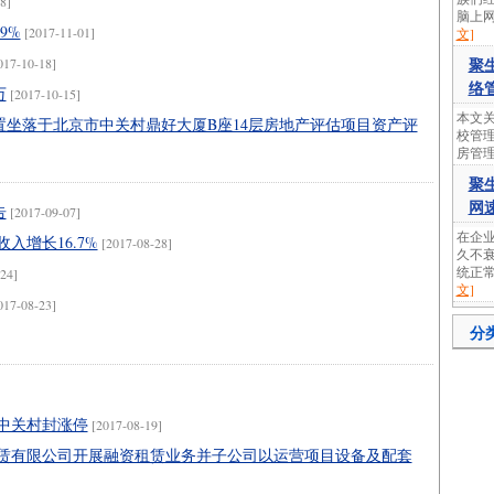
8]
脑上网
9%
[2017-11-01]
文]
聚
017-10-18]
络
万
[2017-10-15]
本文关
坐落于北京市中关村鼎好大厦B座14层房地产评估项目资产评
校管理
房管理
聚
网
告
[2017-09-07]
在企
入增长16.7%
[2017-08-28]
久不
统正常
24]
文]
017-08-23]
分
中关村封涨停
[2017-08-19]
租赁有限公司开展融资租赁业务并子公司以运营项目设备及配套